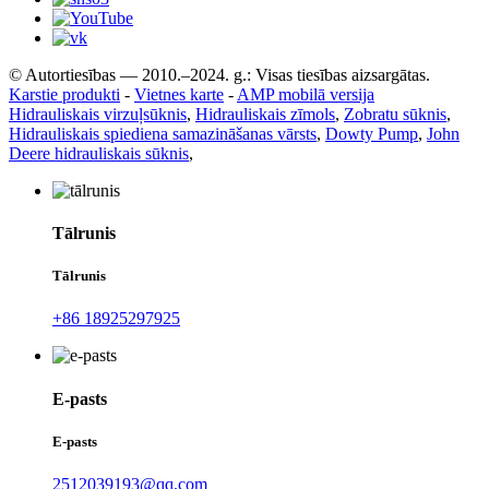
© Autortiesības — 2010.–2024. g.: Visas tiesības aizsargātas.
Karstie produkti
-
Vietnes karte
-
AMP mobilā versija
Hidrauliskais virzuļsūknis
,
Hidrauliskais zīmols
,
Zobratu sūknis
,
Hidrauliskais spiediena samazināšanas vārsts
,
Dowty Pump
,
John
Deere hidrauliskais sūknis
,
Tālrunis
Tālrunis
+86 18925297925
E-pasts
E-pasts
2512039193@qq.com