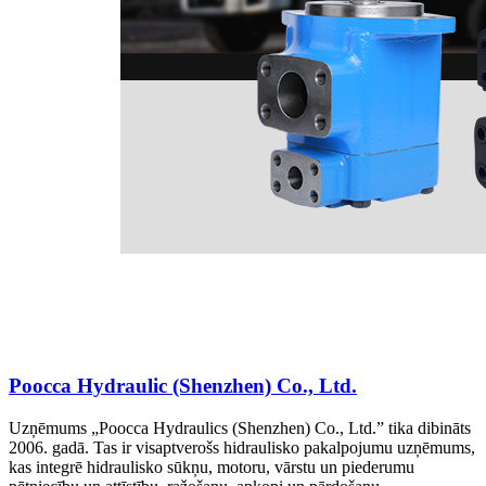
Poocca Hydraulic (Shenzhen) Co., Ltd.
Uzņēmums „Poocca Hydraulics (Shenzhen) Co., Ltd.” tika dibināts
2006. gadā. Tas ir visaptverošs hidraulisko pakalpojumu uzņēmums,
kas integrē hidraulisko sūkņu, motoru, vārstu un piederumu