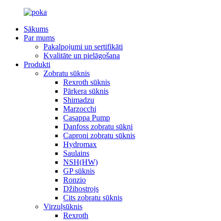
Sākums
Par mums
Pakalpojumi un sertifikāti
Kvalitāte un pielāgošana
Produkti
Zobratu sūknis
Rexroth sūknis
Pārkera sūknis
Shimadzu
Marzocchi
Casappa Pump
Danfoss zobratu sūkņi
Caproni zobratu sūknis
Hydromax
Saulains
NSH(HW)
GP sūknis
Ronzio
Džihostrojs
Cits zobratu sūknis
Virzuļsūknis
Rexroth