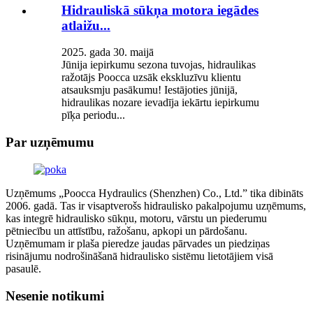
Hidrauliskā sūkņa motora iegādes
atlaižu...
2025. gada 30. maijā
Jūnija iepirkumu sezona tuvojas, hidraulikas
ražotājs Poocca uzsāk ekskluzīvu klientu
atsauksmju pasākumu! Iestājoties jūnijā,
hidraulikas nozare ievadīja iekārtu iepirkumu
pīķa periodu...
Par uzņēmumu
Uzņēmums „Poocca Hydraulics (Shenzhen) Co., Ltd.” tika dibināts
2006. gadā. Tas ir visaptverošs hidraulisko pakalpojumu uzņēmums,
kas integrē hidraulisko sūkņu, motoru, vārstu un piederumu
pētniecību un attīstību, ražošanu, apkopi un pārdošanu.
Uzņēmumam ir plaša pieredze jaudas pārvades un piedziņas
risinājumu nodrošināšanā hidraulisko sistēmu lietotājiem visā
pasaulē.
Nesenie notikumi