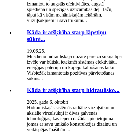
izmantoti to augstās efektivitātes, augstā
spiediena un spēcīgās uzticamības dēļ. Taču,
tāpat kā visām mehāniskajām iekārtām,
virzuļsūkņiem ir savi trūkumi...
Kāda ir atšķirība starp lāpstiņu
sūkni...
19.06.25.
Mūsdienu hidrauliskajā nozarē pareizā sūkņa tipa
izvēle var būtiski ietekmēt sistēmas efektivitāti,
enerģijas patēriņu un kopējo kalpošanas laiku.
Visbiežāk izmantotais pozitīvas pārvietošanas
sūknis...
Kāda ir atšķirība starp hidraulisko...
2025. gada 6. oktobrī
Hidrauliskajās sistēmās radiālie virzuļsūkņi un
aksiālie virzuļsūkņi ir divas galvenās
tehnoloģijas, kas ieņem dažādas pielietojuma
jomas ar savu unikālo konstrukcijas dizainu un
veiktspējas īpašībām...