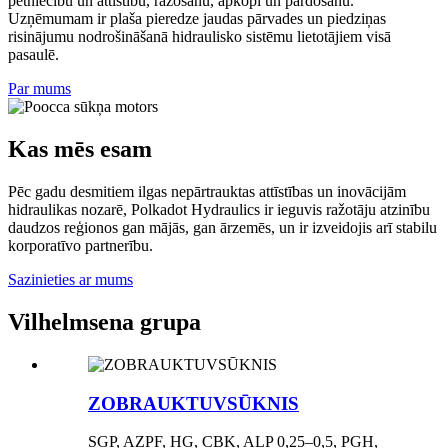
pētniecību un attīstību, ražošanu, apkopi un pārdošanu.
Uzņēmumam ir plaša pieredze jaudas pārvades un piedziņas
risinājumu nodrošināšanā hidraulisko sistēmu lietotājiem visā
pasaulē.
Par mums
Kas mēs esam
Pēc gadu desmitiem ilgas nepārtrauktas attīstības un inovācijām
hidraulikas nozarē, Polkadot Hydraulics ir ieguvis ražotāju atzinību
daudzos reģionos gan mājās, gan ārzemēs, un ir izveidojis arī stabilu
korporatīvo partnerību.
Sazinieties ar mums
Vilhelmsena grupa
ZOBRAUKTUVSŪKNIS
SGP, AZPF, HG, CBK, ALP 0,25–0,5, PGH,