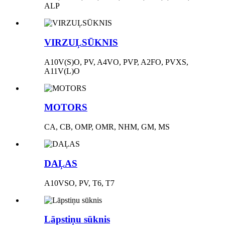
ALP
VIRZUĻSŪKNIS
A10V(S)O, PV, A4VO, PVP, A2FO, PVXS,
A11V(L)O
MOTORS
CA, CB, OMP, OMR, NHM, GM, MS
DAĻAS
A10VSO, PV, T6, T7
Lāpstiņu sūknis