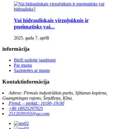
Vai hidrauliskais virzuļsūknis ir
pneimatisks vai...
2025. gada 7. aprīlī
informācija
Bieži uzdotie jautājumi
Par mums
Sazinieties ar mums
Kontaktinformācija
Adrese: Pirmais industriālais parks, Sjitianas kopiena,
Guangmingas rajons, Šeņdžeņa, Ķīna.
Pirmd. – piektd.: 10:00–19:00
+86 18925297925
2512039193@qq.com