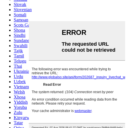
Slovak
Slovenian
Somali
Samoan
Scots Gaelic
Shona
Sindhi
Sundanese
Swahili
Tajik
Tamil
Telugu
Thai
Ukrainian
Urdu
Uzbek
Vietnamese
Welsh
Xhosa
Yiddish
Yoruba
Zulu
Kinyarwanda
Tatar
Oriya