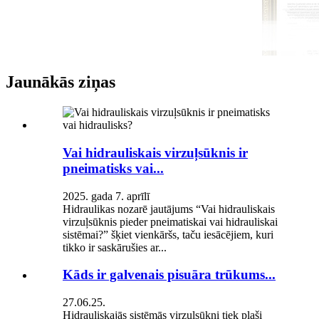
Jaunākās ziņas
Vai hidrauliskais virzuļsūknis ir
pneimatisks vai...
2025. gada 7. aprīlī
Hidraulikas nozarē jautājums “Vai hidrauliskais
virzuļsūknis pieder pneimatiskai vai hidrauliskai
sistēmai?” šķiet vienkāršs, taču iesācējiem, kuri
tikko ir saskārušies ar...
Kāds ir galvenais pisuāra trūkums...
27.06.25.
Hidrauliskajās sistēmās virzuļsūkņi tiek plaši