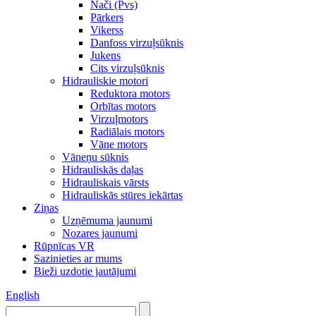
Nači (Pvs)
Pārkers
Vikerss
Danfoss virzuļsūknis
Jukens
Cits virzuļsūknis
Hidrauliskie motori
Reduktora motors
Orbītas motors
Virzuļmotors
Radiālais motors
Vāne motors
Vāneņu sūknis
Hidrauliskās daļas
Hidrauliskais vārsts
Hidrauliskās stūres iekārtas
Ziņas
Uzņēmuma jaunumi
Nozares jaunumi
Rūpnīcas VR
Sazinieties ar mums
Bieži uzdotie jautājumi
English